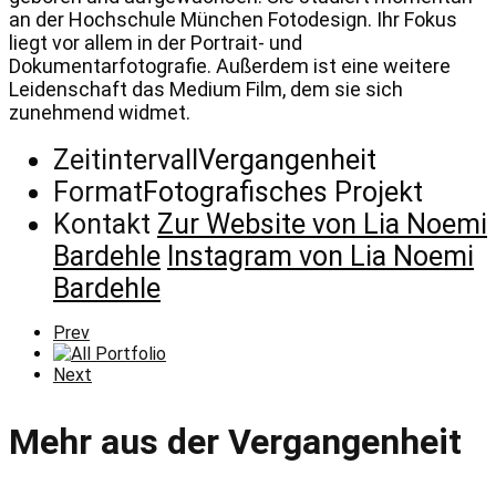
an der Hochschule München Fotodesign. Ihr Fokus
liegt vor allem in der Portrait- und
Dokumentarfotografie. Außerdem ist eine weitere
Leidenschaft das Medium Film, dem sie sich
zunehmend widmet.
Zeitintervall
Vergangenheit
Format
Fotografisches Projekt
Kontakt
Zur Website von Lia Noemi
Bardehle
Instagram von Lia Noemi
Bardehle
Previous
Prev
Portfolio
All
Portfolio
Next
Next
Portfolio
Mehr aus der Vergangenheit