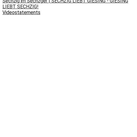
Sechzig im Sechzger | SECHZIG LIEBT GIESING - GIESING
LIEBT SECHZIG!
Videostatements