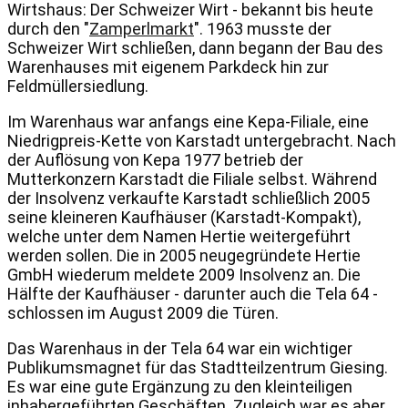
Wirtshaus: Der Schweizer Wirt - bekannt bis heute
durch den
"
Zamperlmarkt
"
. 1963 musste der
Schweizer Wirt schließen, dann begann der Bau des
Warenhauses mit eigenem Parkdeck hin zur
Feldmüllersiedlung.
Im Warenhaus war anfangs eine
Kepa-Filiale
, eine
Niedrigpreis-Kette von
Karstadt
untergebracht. Nach
der Auflösung von Kepa 1977 betrieb der
Mutterkonzern Karstadt die Filiale selbst. Während
der Insolvenz verkaufte Karstadt schließlich 2005
seine kleineren Kaufhäuser (Karstadt-Kompakt),
welche unter dem Namen
Hertie
weitergeführt
werden sollen. Die in 2005 neugegründete Hertie
GmbH wiederum meldete 2009 Insolvenz an. Die
Hälfte der Kaufhäuser - darunter auch die Tela 64 -
schlossen im August 2009 die Türen.
Das Warenhaus in der Tela 64 war ein wichtiger
Publikumsmagnet für das Stadtteilzentrum Giesing.
Es war eine gute Ergänzung zu den kleinteiligen
inhabergeführten Geschäften. Zugleich war es aber