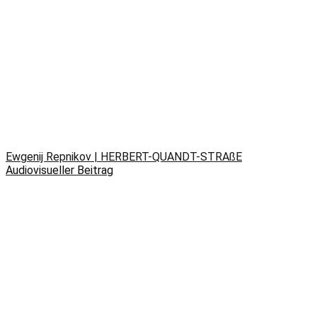
Ewgenij Repnikov | HERBERT-QUANDT-STRAßE
Audiovisueller Beitrag