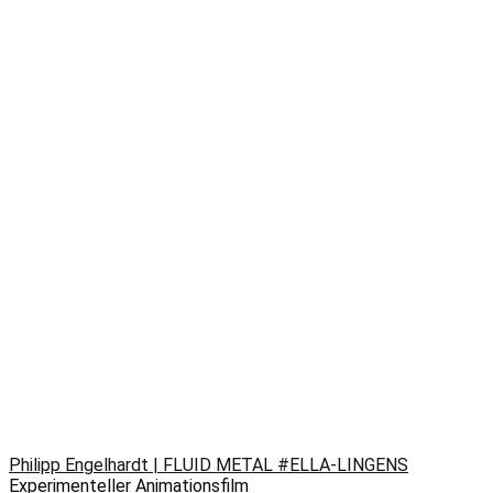
Philipp Engelhardt | FLUID METAL #ELLA-LINGENS
Experimenteller Animationsfilm