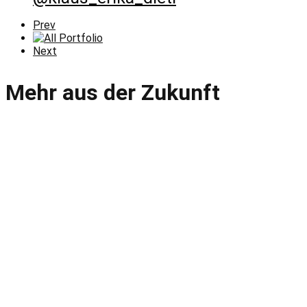
Previous
Prev
Portfolio
All
Portfolio
Next
Next
Portfolio
Mehr aus der Zukunft