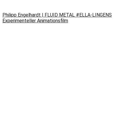
Philipp Engelhardt | FLUID METAL #ELLA-LINGENS
Experimenteller Animationsfilm