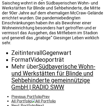
Saischeg wohnt in den Südbayerischen Wohn- und
Werkstätten für Blinde und Sehbehinderte, die Mitte
der 90er Jahre auf dem ehemaligen McCraw-Gelände
errichtet wurden. Die pandemiebedingten
Einschränkungen haben ihn als Bewohner einer
Wohneinrichtung besonders hart getroffen und er
vermisst das Ausgehen, das Mitfiebern im Stadion
und generell das „griabige“ Giesinger Leben wirklich
sehr.
Zeitintervall
Gegenwart
Format
Videoporträt
Mehr über
Südbayerische Wohn-
und Werkstätten für Blinde und
Sehbehinderte gemeinnützige
GmbH | RADIO SWW
Previous Portfolio
Prev
All Portfolio
Next Portfolio
Next